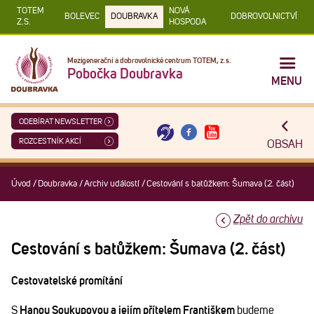
TOTEM
NOVÁ
BOLEVEC
DOUBRAVKA
DOBROVOLNICTVÍ
Z.S.
HOSPODA
Mezigenerační a dobrovolnické centrum TOTEM, z.s.
Pobočka Doubravka
MENU
ODEBÍRAT NEWSLETTER
ROZCESTNÍK AKCÍ
OBSAH
Úvod
/
Doubravka
/
Archiv událostí
/
Cestování s batůžkem: Šumava (2. část)
Zpět do archivu
Cestování s batůžkem: Šumava (2. část)
Cestovatelské promítání
S
Hanou Soukupovou a jejím přítelem Františkem
budeme