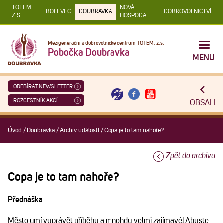
TOTEM
NOVÁ
BOLEVEC
DOUBRAVKA
DOBROVOLNICTVÍ
Z.S.
HOSPODA
Mezigenerační a dobrovolnické centrum TOTEM, z.s.
Pobočka Doubravka
MENU
ODEBÍRAT NEWSLETTER
ROZCESTNÍK AKCÍ
OBSAH
Úvod
/
Doubravka
/
Archiv událostí
/
Copa je to tam nahoře?
Zpět do archivu
Copa je to tam nahoře?
Přednáška
Město umí vyprávět příběhy a mnohdy velmi zajímavé! Abyste