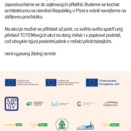
zaposloucháme se do zajímavých příběhů. Budeme se kochat
architekturou na náměstí Republiky v Plzni a volně navážeme na
zářijovou procházku.
Na akci je možné se přihlásit až poté, co světlo světa spatří celý
přehled TOTEMových akcí na daný měsíc i v papírové podobě,
což obvykle bývá poslední pátek v měsíci předcházejícím.
není vypsaný žádný termín