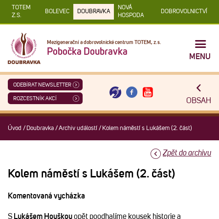
TOTEM
NOVÁ
BOLEVEC
DOUBRAVKA
DOBROVOLNICTVÍ
Z.S.
HOSPODA
Mezigenerační a dobrovolnické centrum TOTEM, z.s.
Pobočka Doubravka
MENU
ODEBÍRAT NEWSLETTER
ROZCESTNÍK AKCÍ
OBSAH
Úvod
/
Doubravka
/
Archiv událostí
/
Kolem náměstí s Lukášem (2. část)
Zpět do archivu
Kolem náměstí s Lukášem (2. část)
Komentovaná vycházka
S
Lukášem Houškou
opět poodhalíme kousek historie a