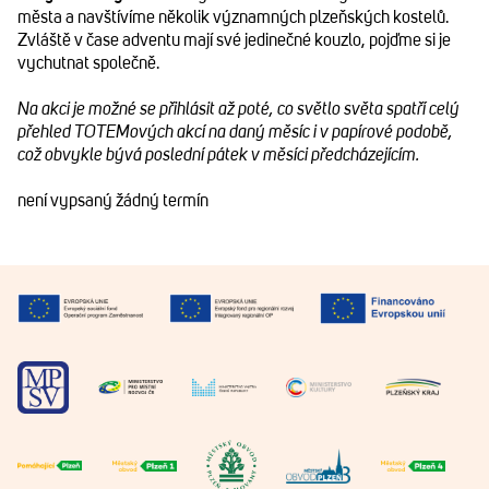
města a navštívíme několik významných plzeňských kostelů.
Zvláště v čase adventu mají své jedinečné kouzlo, pojďme si je
vychutnat společně.
Na akci je možné se přihlásit až poté, co světlo světa spatří celý
přehled TOTEMových akcí na daný měsíc i v papírové podobě,
což obvykle bývá poslední pátek v měsíci předcházejícím.
není vypsaný žádný termín