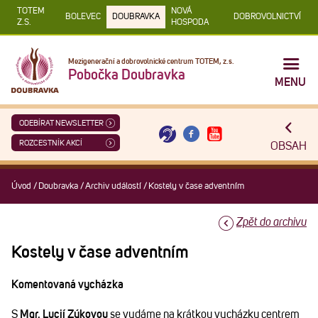
TOTEM
NOVÁ
BOLEVEC
DOUBRAVKA
DOBROVOLNICTVÍ
Z.S.
HOSPODA
Mezigenerační a dobrovolnické centrum TOTEM, z.s.
Pobočka Doubravka
MENU
ODEBÍRAT NEWSLETTER
ROZCESTNÍK AKCÍ
OBSAH
Úvod
/
Doubravka
/
Archiv událostí
/
Kostely v čase adventním
Zpět do archivu
Kostely v čase adventním
Komentovaná vycházka
S
Mgr. Lucií Zýkovou
se vydáme na krátkou vycházku centrem