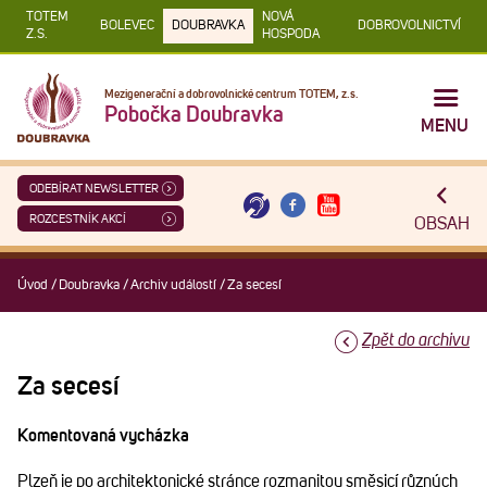
TOTEM
NOVÁ
BOLEVEC
DOUBRAVKA
DOBROVOLNICTVÍ
Z.S.
HOSPODA
Mezigenerační a dobrovolnické centrum TOTEM, z.s.
Pobočka Doubravka
MENU
ODEBÍRAT NEWSLETTER
ROZCESTNÍK AKCÍ
OBSAH
Úvod
/
Doubravka
/
Archiv událostí
/
Za secesí
Zpět do archivu
Za secesí
Komentovaná vycházka
Plzeň je po architektonické stránce rozmanitou směsicí různých