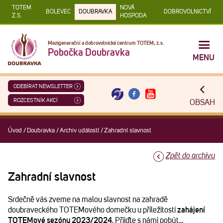
TOTEM
NOVÁ
BOLEVEC
DOUBRAVKA
DOBROVOLNICTVÍ
Z.S.
HOSPODA
Mezigenerační a dobrovolnické centrum TOTEM, z.s.
Pobočka Doubravka
MENU
ODEBÍRAT NEWSLETTER
ROZCESTNÍK AKCÍ
OBSAH
Úvod
/
Doubravka
/
Archiv událostí
/
Zahradní slavnost
Zpět do archivu
Zahradní slavnost
Srdečně vás zveme na malou slavnost na zahradě
doubraveckého TOTEMového domečku u příležitosti
zahájení
TOTEMové sezóny 2023/2024
. Přijďte s námi pobýt…