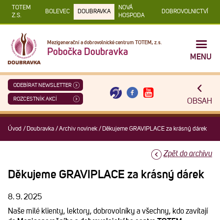
TOTEM
NOVÁ
BOLEVEC
DOUBRAVKA
DOBROVOLNICTVÍ
Z.S.
HOSPODA
Mezigenerační a dobrovolnické centrum TOTEM, z.s.
Pobočka Doubravka
MENU
ODEBÍRAT NEWSLETTER
ROZCESTNÍK AKCÍ
OBSAH
Úvod
/
Doubravka
/
Archiv novinek
/
Děkujeme GRAVIPLACE za krásný dárek
Zpět do archivu
Děkujeme GRAVIPLACE za krásný dárek
8. 9. 2025
Naše milé klienty, lektory, dobrovolníky a všechny, kdo zavítají