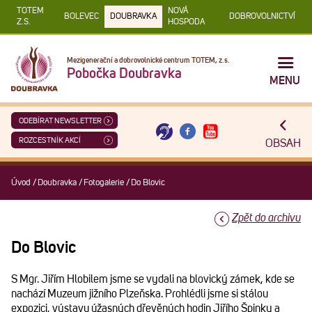
TOTEM
NOVÁ
BOLEVEC
DOUBRAVKA
DOBROVOLNICTVÍ
Z.S.
HOSPODA
Mezigenerační a dobrovolnické centrum TOTEM, z.s.
Pobočka Doubravka
MENU
ODEBÍRAT NEWSLETTER
ROZCESTNÍK AKCÍ
OBSAH
Úvod
/
Doubravka
/
Fotogalerie
/
Do Blovic
Zpět do archivu
Do Blovic
S Mgr. Jiřím Hlobilem jsme se vydali na blovický zámek, kde se
nachází Muzeum jižního Plzeňska. Prohlédli jsme si stálou
expozici, výstavu úžasných dřevěných hodin Jiřího Špinky a