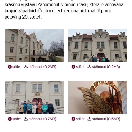
krásnou výstavu Zapomenutí v proudu času, která je věnována
krajině západních Čech v dílech regionálních malířů první
poloviny 20. století.
sdílet
stáhnout (0.2MB)
sdílet
stáhnout (0.2MB)
sdílet
stáhnout (0.7MB)
sdílet
stáhnout (0.6MB)