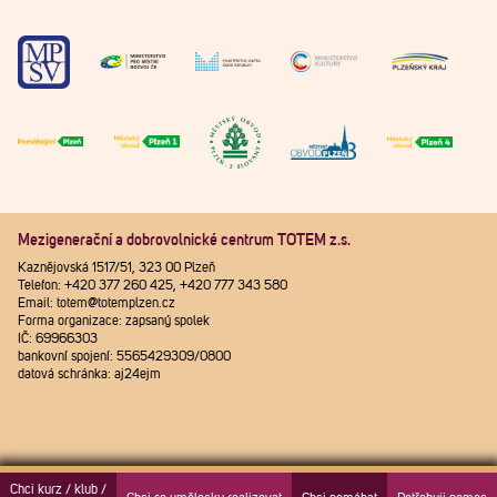
Mezigenerační a dobrovolnické centrum TOTEM z.s.
Kaznějovská 1517/51, 323 00 Plzeň
Telefon: +420 377 260 425, +420 777 343 580
Email: totem@totemplzen.cz
Forma organizace: zapsaný spolek
IČ: 69966303
bankovní spojení: 5565429309/0800
datová schránka: aj24ejm
Chci kurz / klub /