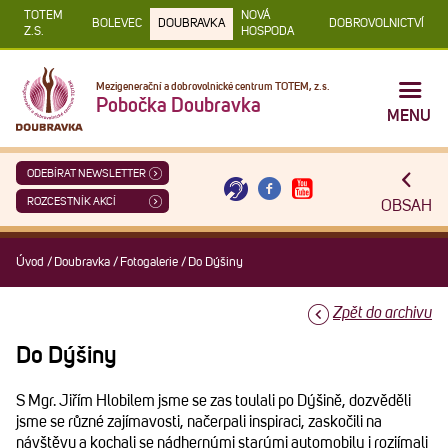
TOTEM
NOVÁ
BOLEVEC
DOUBRAVKA
DOBROVOLNICTVÍ
Z.S.
HOSPODA
Mezigenerační a dobrovolnické centrum TOTEM, z.s.
Pobočka Doubravka
MENU
ODEBÍRAT NEWSLETTER
ROZCESTNÍK AKCÍ
OBSAH
Úvod
/
Doubravka
/
Fotogalerie
/
Do Dýšiny
Zpět do archivu
Do Dýšiny
S Mgr. Jiřím Hlobilem jsme se zas toulali po Dýšině, dozvěděli
jsme se různé zajímavosti, načerpali inspiraci, zaskočili na
návštěvu a kochali se nádhernými starými automobily i rozjímali