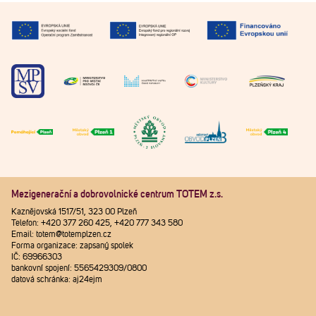
Mezigenerační a dobrovolnické centrum TOTEM z.s.
Kaznějovská 1517/51, 323 00 Plzeň
Telefon: +420 377 260 425, +420 777 343 580
Email: totem@totemplzen.cz
Forma organizace: zapsaný spolek
IČ: 69966303
bankovní spojení: 5565429309/0800
datová schránka: aj24ejm