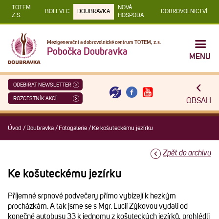
TOTEM
NOVÁ
BOLEVEC
DOUBRAVKA
DOBROVOLNICTVÍ
Z.S.
HOSPODA
Mezigenerační a dobrovolnické centrum TOTEM, z.s.
Pobočka Doubravka
MENU
ODEBÍRAT NEWSLETTER
ROZCESTNÍK AKCÍ
OBSAH
Úvod
/
Doubravka
/
Fotogalerie
/
Ke košuteckému jezírku
Zpět do archivu
Ke košuteckému jezírku
Příjemné srpnové podvečery přímo vybízejí k hezkým
procházkám. A tak jsme se s Mgr. Lucií Zýkovou vydali od
konečné autobusu 33 k jednomu z košuteckých jezírků, prohlédli