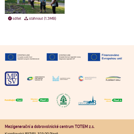
sdílet
stáhnout (1.3MB)
Mezigenerační a dobrovolnické centrum TOTEM z.s.