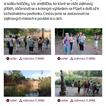
si sošku holčičky, tzv. andělíčka, ke které se váže zajímavý
příběh, občerstvili se s krásným výhledem na Plzeň a došli až k
lochotínskému pavilonku. Cestou jsme se zastavovali na
zajímavých místech a povídali si o nich.
sdílet
stáhnout (1.4MB)
sdílet
stáhnout (1.4MB)
sdílet
stáhnout (1.3MB)
sdílet
stáhnout (1.2MB)