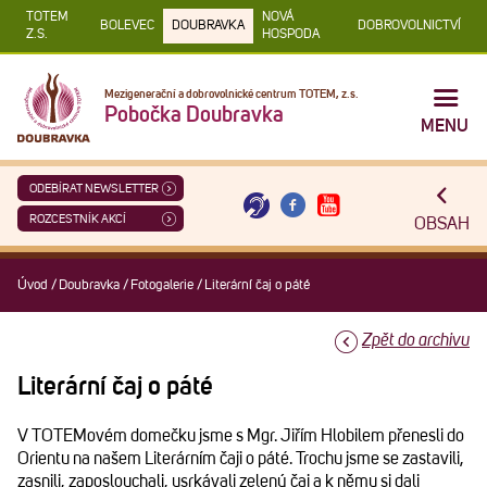
TOTEM
NOVÁ
BOLEVEC
DOUBRAVKA
DOBROVOLNICTVÍ
Z.S.
HOSPODA
Mezigenerační a dobrovolnické centrum TOTEM, z.s.
Pobočka Doubravka
MENU
ODEBÍRAT NEWSLETTER
ROZCESTNÍK AKCÍ
OBSAH
Úvod
/
Doubravka
/
Fotogalerie
/
Literární čaj o páté
Zpět do archivu
Literární čaj o páté
V TOTEMovém domečku jsme s Mgr. Jiřím Hlobilem přenesli do
Orientu na našem Literárním čaji o páté. Trochu jsme se zastavili,
zasnili, zaposlouchali, usrkávali zelený čaj a k němu si dali