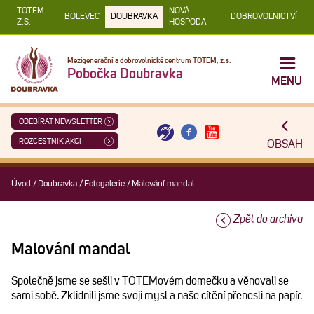
TOTEM
NOVÁ
BOLEVEC
DOUBRAVKA
DOBROVOLNICTVÍ
Z.S.
HOSPODA
Mezigenerační a dobrovolnické centrum TOTEM, z.s.
Pobočka Doubravka
MENU
ODEBÍRAT NEWSLETTER
ROZCESTNÍK AKCÍ
OBSAH
Úvod
/
Doubravka
/
Fotogalerie
/
Malování mandal
Zpět do archivu
Malování mandal
Společně jsme se sešli v TOTEMovém domečku a věnovali se
sami sobě. Zklidnili jsme svoji mysl a naše cítění přenesli na papír.