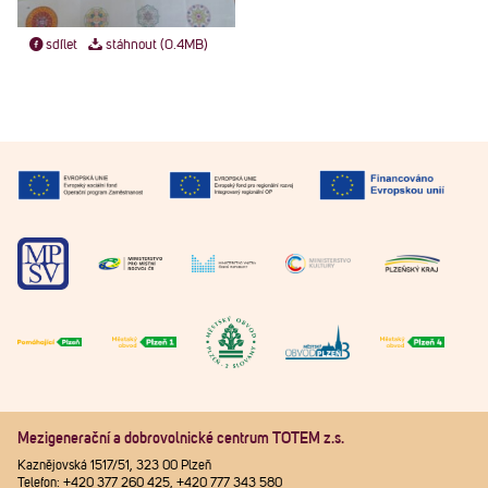
sdílet
stáhnout (0.4MB)
Mezigenerační a dobrovolnické centrum TOTEM z.s.
Kaznějovská 1517/51, 323 00 Plzeň
Telefon: +420 377 260 425, +420 777 343 580