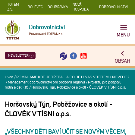
TOTEM
NOVÁ
BOLEVEC
DOUBRAVKA
DOBROVOLNICTVÍ
Z.S.
HOSPODA
Dobrovolnictví
Provozovatel TOTEM, z.s.
MENU
NEWSLETTER
OBSAH
Úvod
/
POMÁHÁME KDE JE TŘEBA... A CO JE U NÁS V TOTEMU NOVÉHO?
/
Management dobrovolnictví pro podporu regionu
/
Projekty pro podporu
rodin a dětí (11)
/
Horšovský Týn, Poběžovice a okolí - ČLOVĚK V TÍSNI o.p.s.
Horšovský Týn, Poběžovice a okolí -
ČLOVĚK V TÍSNI o.p.s.
„VŠECHNY DĚTI BAVÍ UČIT SE NOVÝM VĚCEM,