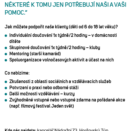
NĚKTERÉ K TOMU JEN POTŘEBUJÍ NAŠI A VAŠI
POMOC.“
Jak můžete podpořit naše klienty (děti od 6 do 18 let věku)?
Individuální doučování 1x týdně/2 hodiny – v domácnosti
dítěte
Skupinové doučování 1x týdně/2 hodiny – kluby
Mentoring (starší kamarád)
Spoluorganizace volnočasových aktivit a účast na nich
Co nabízíme:
Zkušenosti z oblasti sociálních a vzdělávacích služeb
Potvrzení o praxi nebo odborné stáži
Další možnosti vzdělávání – kurzy
Zvýhodněné vstupné nebo vstupné zdarma na pořádané akce
(např. filmový festival Jeden svět)
Kde nás najdete:
kancelář Nádražní 73, Horšovský Týn