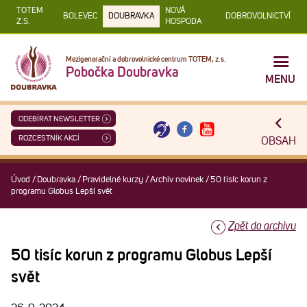
TOTEM
NOVÁ
BOLEVEC
DOUBRAVKA
DOBROVOLNICTVÍ
Z.S.
HOSPODA
Mezigenerační a dobrovolnické centrum TOTEM, z.s.
Pobočka Doubravka
MENU
ODEBÍRAT NEWSLETTER
ROZCESTNÍK AKCÍ
OBSAH
Úvod
/
Doubravka
/
Pravidelné kurzy
/
Archiv novinek
/
50 tisíc korun z
programu Globus Lepší svět
Zpět do archivu
50 tisíc korun z programu Globus Lepší
svět