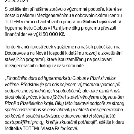
26. 9. 2024
S potěšením přinášíme zprávu o významné podpoře, které se
dostalo našemu Mezigeneračnímu a dobrovolnickému centru
TOTEM v rámci charitativního programu
Globus Lepší svět
. V
hypermarketu Globus v Plzni jsme díky programu převzali
finanční dar ve výši 50 000 Kč.
Tento finanční prostředek využijeme na našich pobočkách na
Doubravce a na Nové Hospodě k dalšímu rozvoji a zkvalitnění
stávajících programů, které jsou zaměřeny na posilování
mezigeneračního dialogu v naší komunitě.
„
Finančního daru od hypermarketu Globus v Plzni si velice
vážíme. Představuje pro nás nejenom významnou pomoc při
podpoře znevýhodněných spoluobčanů, ale také uznání naší
dlouholeté práce, kterou již čtvrt století věnujeme obyvatelům
Plzně a Plzeňského kraje. Díky této laskavé podpoře ze strany
společnosti Globus se naše aktivity v oblasti mezigeneračního
setkávání, sociální aktivizace a dobrovolnictví stávají ještě
dostupnějšími pro ty, kteří je skutečně potřebují“
, sdělila k daru
ředitelka TOTEMu Vlasta Faiferlíková.