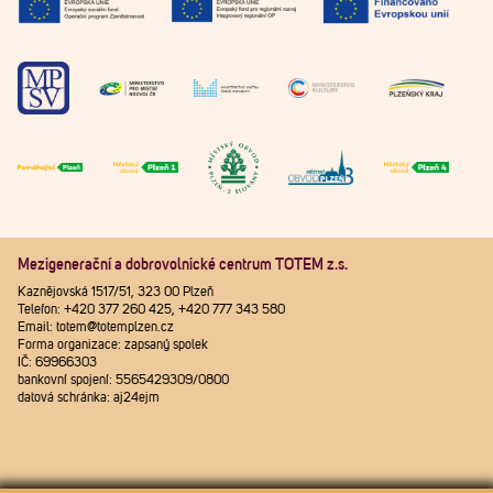
Mezigenerační a dobrovolnické centrum TOTEM z.s.
Kaznějovská 1517/51, 323 00 Plzeň
Telefon: +420 377 260 425, +420 777 343 580
Email: totem@totemplzen.cz
Forma organizace: zapsaný spolek
IČ: 69966303
bankovní spojení: 5565429309/0800
datová schránka: aj24ejm