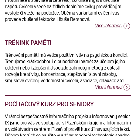
Protáhnete a zpevníte si celé tělo, zklidníte mysl a uvolníte
napětí. Cvičení vsedě na židlích doplníme cviky prováděnými
vestoje či vleže na podložce. Oběma variantami cvičení vás
provede zkušená lektorka Libuše Beranová.
Více informací
TRÉNINK PAMĚTI
Trénování paměti má velice pozitivní vliv na psychickou kondici.
Trénujeme krátkodobou i dlouhodobou paměť za účelem jejího
udržení nebo i zlepšení. Jsou zde zahrnuty metody z oblasti
rozvoje kreativity, koncentrace, zlepšování slovní zásoby,
smyslová cvičení, vědomostní cvičení, asociace, relaxace atd.…
Více informací
POČÍTAČOVÝ KURZ PRO SENIORY
V rámci bezpečnostně informačního projektu Informovaný senior
IX jsme pro vás ve spolupráci s Plzeňským krajem a Informačním
a vzdělávacím centrem Plzeň připravili kurz tří navazujících lekcí.
Během kterých se naučíte využívat moderní technologie snadno