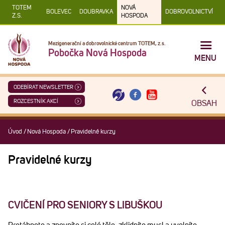
TOTEM
NOVÁ
BOLEVEC
DOUBRAVKA
DOBROVOLNICTVÍ
Z.S.
HOSPODA
Mezigenerační a dobrovolnické centrum TOTEM, z.s.
Pobočka Nová Hospoda
MENU
ODEBÍRAT NEWSLETTER
ROZCESTNÍK AKCÍ
OBSAH
Úvod
/
Nová Hospoda
/
Pravidelné kurzy
Pravidelné kurzy
CVIČENÍ PRO SENIORY S LIBUŠKOU