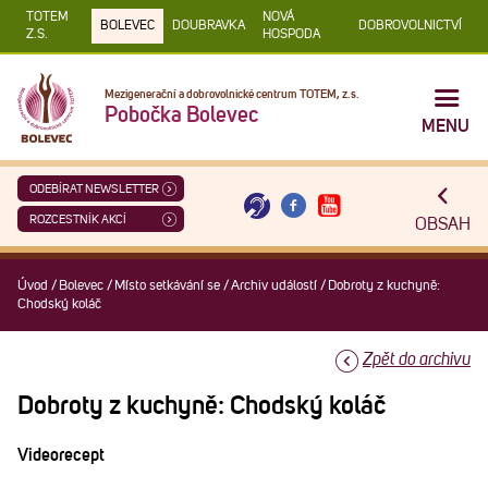
TOTEM
NOVÁ
BOLEVEC
DOUBRAVKA
DOBROVOLNICTVÍ
Z.S.
HOSPODA
Mezigenerační a dobrovolnické centrum TOTEM, z.s.
Pobočka Bolevec
MENU
ODEBÍRAT NEWSLETTER
ROZCESTNÍK AKCÍ
OBSAH
Úvod
/
Bolevec
/
Místo setkávání se
/
Archiv událostí
/
Dobroty z kuchyně:
Chodský koláč
Zpět do archivu
Dobroty z kuchyně: Chodský koláč
Videorecept