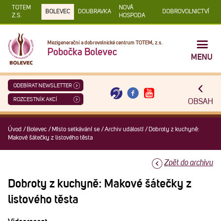
TOTEM
NOVÁ
BOLEVEC
DOUBRAVKA
DOBROVOLNICTVÍ
Z.S.
HOSPODA
Mezigenerační a dobrovolnické centrum TOTEM, z.s.
Pobočka Bolevec
MENU
ODEBÍRAT NEWSLETTER
ROZCESTNÍK AKCÍ
OBSAH
Úvod
/
Bolevec
/
Místo setkávání se
/
Archiv událostí
/
Dobroty z kuchyně:
Makové šátečky z listového těsta
Zpět do archivu
Dobroty z kuchyně: Makové šátečky z
listového těsta