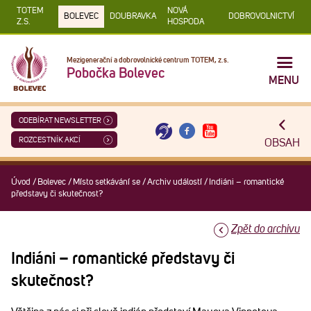
TOTEM
NOVÁ
BOLEVEC
DOUBRAVKA
DOBROVOLNICTVÍ
Z.S.
HOSPODA
Mezigenerační a dobrovolnické centrum TOTEM, z.s.
Pobočka Bolevec
MENU
ODEBÍRAT NEWSLETTER
ROZCESTNÍK AKCÍ
OBSAH
Úvod
/
Bolevec
/
Místo setkávání se
/
Archiv událostí
/
Indiáni – romantické
představy či skutečnost?
Zpět do archivu
Indiáni – romantické představy či
skutečnost?