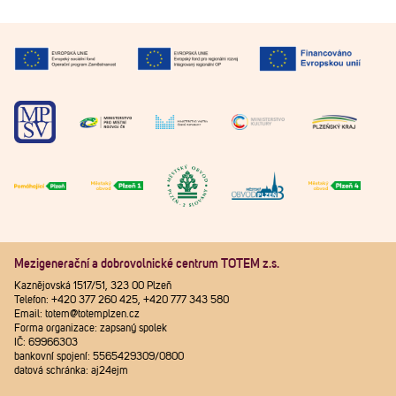
Mezigenerační a dobrovolnické centrum TOTEM z.s.
Kaznějovská 1517/51, 323 00 Plzeň
Telefon: +420 377 260 425, +420 777 343 580
Email: totem@totemplzen.cz
Forma organizace: zapsaný spolek
IČ: 69966303
bankovní spojení: 5565429309/0800
datová schránka: aj24ejm