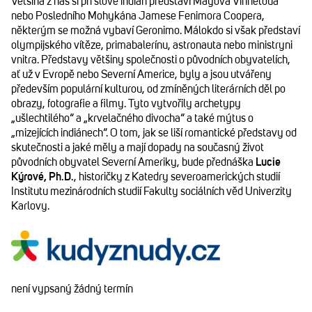
Většina z nás si při slově indián představí Mayova Vinnetoua
nebo Posledního Mohykána Jamese Fenimora Coopera,
některým se možná vybaví Geronimo. Málokdo si však představí
olympijského vítěze, primabalerínu, astronauta nebo ministryni
vnitra. Představy většiny společnosti o původních obyvatelích,
ať už v Evropě nebo Severní Americe, byly a jsou utvářeny
především populární kulturou, od zmíněných literárních děl po
obrazy, fotografie a filmy. Tyto vytvořily archetypy
„ušlechtilého“ a „krvelačného divocha“ a také mýtus o
„mizejících indiánech“. O tom, jak se liší romantické představy od
skutečnosti a jaké měly a mají dopady na současný život
původních obyvatel Severní Ameriky, bude přednáška
Lucie
Kýrové, Ph.D.
, historičky z Katedry severoamerických studií
Institutu mezinárodních studií Fakulty sociálních věd Univerzity
Karlovy.
není vypsaný žádný termín