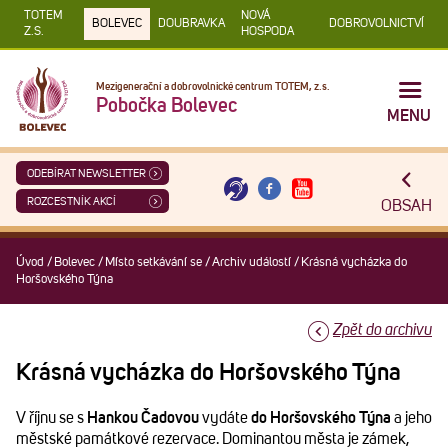
TOTEM
NOVÁ
BOLEVEC
DOUBRAVKA
DOBROVOLNICTVÍ
Z.S.
HOSPODA
Mezigenerační a dobrovolnické centrum TOTEM, z.s.
Pobočka Bolevec
MENU
ODEBÍRAT NEWSLETTER
ROZCESTNÍK AKCÍ
OBSAH
Úvod
/
Bolevec
/
Místo setkávání se
/
Archiv událostí
/
Krásná vycházka do
Horšovského Týna
Zpět do archivu
Krásná vycházka do Horšovského Týna
V říjnu se s
Hankou Čadovou
vydáte
do Horšovského Týna
a jeho
městské památkové rezervace. Dominantou města je zámek,