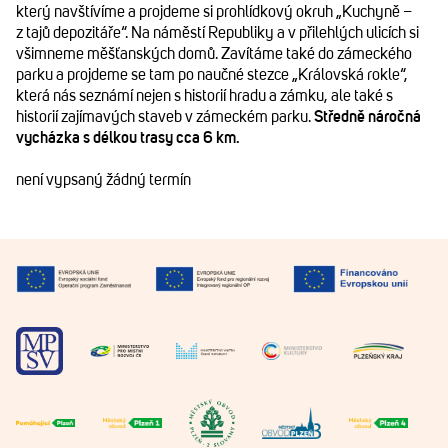
který navštívíme a projdeme si prohlídkový okruh „Kuchyně –
z tajů depozitáře“. Na náměstí Republiky a v přilehlých ulicích si
všimneme měšťanských domů. Zavítáme také do zámeckého
parku a projdeme se tam po naučné stezce „Královská rokle“,
která nás seznámí nejen s historií hradu a zámku, ale také s
historií zajímavých staveb v zámeckém parku.
Středně náročná
vycházka s délkou trasy cca 6 km.
není vypsaný žádný termín