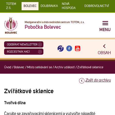
TOTEM
NOVÁ
BOLEVEC
DOUBRAVKA
DOBROVOLNICTVÍ
Z.S.
HOSPODA
Mezigenerační a dobrovolnické centrum TOTEM, z.s.
Pobočka Bolevec
MENU
ODEBÍRAT NEWSLETTER
ROZCESTNÍK AKCÍ
OBSAH
Úvod
/
Bolevec
/
Místo setkávání se
/
Archiv událostí
/
Zvířátkové sklenice
Zpět do archivu
Zvířátkové sklenice
Tvořivá dílna
Čarujte se zavařovacími sklenicemi a vytvořte nápadité