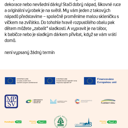
dekorace nebo nevšední dárky! Stačí dobrý nápad, šikovné ruce
a originální výrobek je na světě. My vám jeden z takových
nápadů představíme – společně proměníme malou skleničku s
víčkem na zvířátko. Do tohohle hravě rozpustilého obalu pak
dětem můžete „zabalit“ sladkosti. A vypravit je na tábor,
k babičce nebo je sladkým dárkem přivítat, když se vám vrátí
domů.
není vypsaný žádný termín