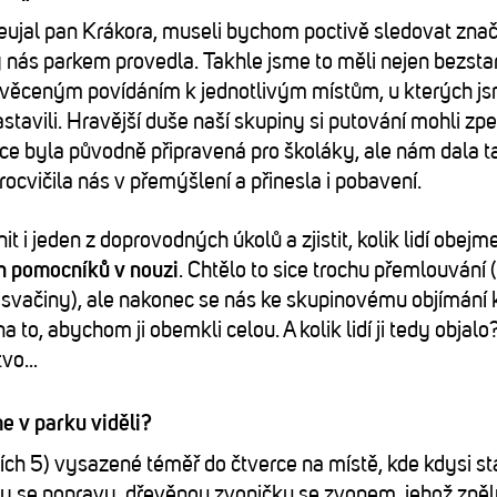
ujal pan Krákora, museli bychom poctivě sledovat znač
y nás parkem provedla. Takhle jsme to měli nejen bezstar
svěceným povídáním k jednotlivým místům, u kterých js
tavili. Hravější duše naší skupiny si putování mohli zpest
ice byla původně připravená pro školáky, ale nám dala t
rocvičila nás v přemýšlení a přinesla i pobavení.
nit i jeden z doprovodných úkolů a zjistit, kolik lidí obejm
h pomocníků v nouzi
. Chtělo to sice trochu přemlouvání 
 svačiny), ale nakonec se nás ke skupinovému objímání 
a to, abychom ji obemkli celou. A kolik lidí ji tedy objalo
tvo…
e v parku viděli?
ních 5) vysazené téměř do čtverce na místě, kde kdysi st
ly se popravy, dřevěnou zvoničku se zvonem, jehož zněl