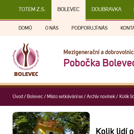
TOTEM Z.S.
BOLEVEC
DOUBRAVKA
DOMŮ
O NÁS
PODPORUJÍ NÁS
KONT
Mezigenerační a dobrovolni
Pobočka Boleve
Úvod
/
Bolevec
/
Místo setkávání se
/
Archiv novinek
/
Kolik li
Kolik lidí