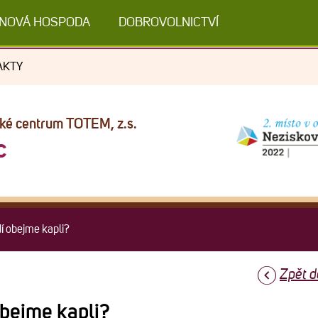
NOVÁ HOSPODA
DOBROVOLNICTVÍ
AKTY
cké centrum TOTEM, z.s.
c
dí obejme kapli?
Zpět d
 obejme kapli?