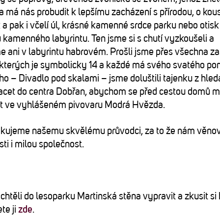
a má nás probudit k lepšímu zacházení s přírodou, o kou
 pak i včelí úl, krásné kamenné srdce parku nebo otis
ů kamenného labyrintu. Ten jsme si s chutí vyzkoušeli a
me ani v labyrintu habrovém. Prošli jsme přes všechna z
kterých je symbolicky 14 a každé má svého svatého po
ho – Divadlo pod skalami – jsme doluštili tajenku z hled
racet do centra Dobřan, abychom se před cestou domů m
nit ve vyhlášeném pivovaru Modrá Hvězda.
ěkujeme našemu skvělému průvodci, za to že nám věnov
sti i milou společnost.
chtěli do lesoparku Martinská stěna vypravit a zkusit si
te ji
zde
.