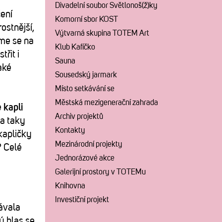
Divadelní soubor Světlonoš(ž)ky
ení
Komorní sbor KOST
ostnější,
Výtvarná skupina TOTEM Art
me se na
Klub Kafíčko
řit i
Sauna
aké
Sousedský jarmark
Místo setkávání se
Městská mezigenerační zahrada
e
kapli
Archiv projektů
(a taky
Kontakty
kapličky
Mezinárodní projekty
? Celé
Jednorázové akce
Galerijní prostory v TOTEMu
Knihovna
Investiční projekt
ávala
ý hlas se