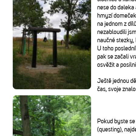
nese do daleka 
hmyzí domeček a
na jednom z díl
nezabloudili js
naučné stezky, 
U toho poslední
pak se začali v
osvěžit a posil
Ještě jednou d
čas, svoje znalo
Pokud byste se 
(questing), najde