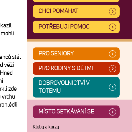
CHCI POMÁHAT
kazil
POTŘEBUJI POMOC
 mohli
PRO SENIORY
enců stál
d věží
PRO RODINY S DĚTMI
. Hned
ní
DOBROVOLNICTVÍ V
kli zde
TOTEMU
 vrchu
rohlédli
MÍSTO SETKÁVÁNÍ SE
Kluby a kurzy