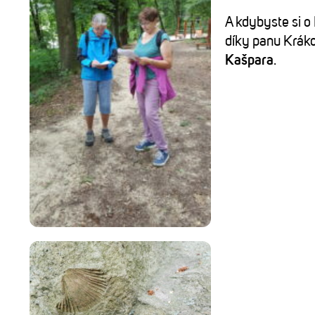
A kdybyste si o
díky panu Kráko
Kašpara
.