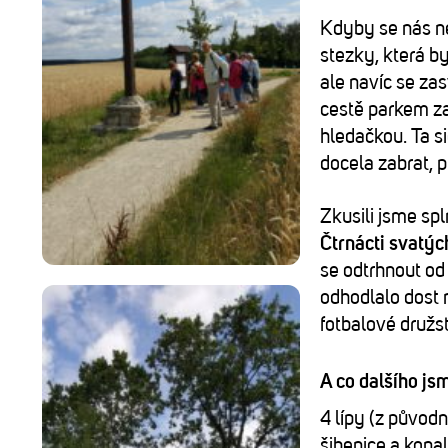
Kdyby se nás ne
stezky, která b
ale navíc se za
cestě parkem zas
hledačkou. Ta s
docela zabrat, p
Zkusili jsme spl
Čtrnácti svatýc
se odtrhnout od
odhodlalo dost n
fotbalové družs
A co dalšího jsm
4 lípy (z původ
šibenice a kona