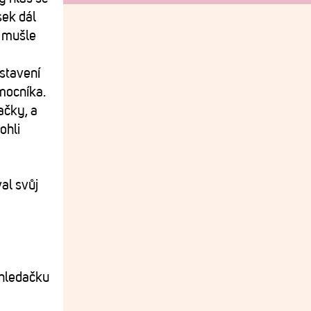
sek dál
k mušle
astavení
mocníka.
ačky, a
ohli
al svůj
 hledačku