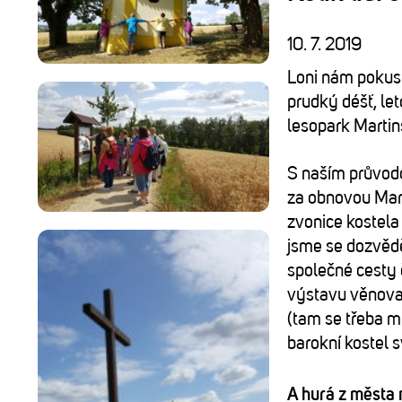
10. 7. 2019
Loni nám pokus
prudký déšť, le
lesopark Martins
S naším průvo
za obnovou Mart
zvonice kostela
jsme se dozvědě
společné cesty 
výstavu věnova
(tam se třeba mů
barokní kostel 
A hurá z města 