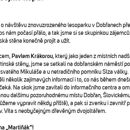
 o návštěvu znovuzrozeného lesoparku v Dobřanech pře
tos nám počasí přálo, a tak jsme si se skupinkou zájemců
ká stěna konečně projít a užít.
dcem,
Pavlem Krákorou
, který jako jeden z místních nadš
inské stěny, jsme se setkali na dobřanském náměstí po
 svatého Mikuláše a u netradičního pomníku Slza války
li několik zajímavých informací i to, co nás během dneš
čeká. Na skok jsme zavítali do informačního centra a omr
nou dalšímu pozoruhodnému místu Dobřan, Šlovickému
žeme vypravit někdy příště), a pak si zvenku i zevnitř p
sv. Víta s neobyčejným dřevěným dvojoltářem.
na „Martiňák“!