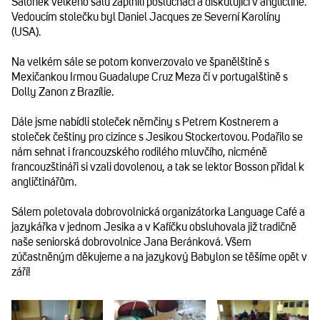
Salonek velkého sálu zaplnili posluchači a diskutující v angličtině.
Vedoucím stolečku byl Daniel Jacques ze Severní Karolíny
(USA).
Na velkém sále se potom konverzovalo ve španělštině s
Mexičankou Irmou Guadalupe Cruz Meza či v portugalštině s
Dolly Zanon z Brazílie.
Dále jsme nabídli stoleček němčiny s Petrem Kostnerem a
stoleček češtiny pro cizince s Jesikou Stockertovou. Podařilo se
nám sehnat i francouzského rodilého mluvčího, nicméně
francouzštináři si vzali dovolenou, a tak se lektor Bosson přidal k
angličtinářům.
Sálem poletovala dobrovolnická organizátorka Language Café a
jazykářka v jednom Jesika a v Kafíčku obsluhovala již tradičně
naše seniorská dobrovolnice Jana Beránková. Všem
zúčastněným děkujeme a na jazykový Babylon se těšíme opět v
září!