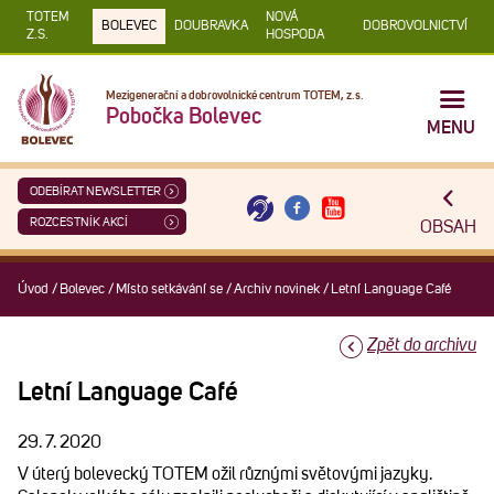
TOTEM
NOVÁ
BOLEVEC
DOUBRAVKA
DOBROVOLNICTVÍ
Z.S.
HOSPODA
Mezigenerační a dobrovolnické centrum TOTEM, z.s.
Pobočka Bolevec
MENU
ODEBÍRAT NEWSLETTER
ROZCESTNÍK AKCÍ
OBSAH
Úvod
/
Bolevec
/
Místo setkávání se
/
Archiv novinek
/
Letní Language Café
Zpět do archivu
Letní Language Café
29. 7. 2020
V úterý bolevecký TOTEM ožil různými světovými jazyky.