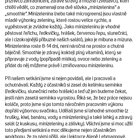
příznivců zahradničení, zdravé stravy a možná i zvědavců, kteří
chtěli vědět, co znamenají ona dvě slůvka „minizelenina“ a
„smoothie“. Minizelenina (nebo také microgreens) jsou vlastně
mladé výhonky zeleniny, které rostou velice rychle, a
vypěstovat je zvládne každý. Jako minizeleninu je vhodné
pěstovat řeřichu, ředkvičky, hrášek, červenou řepu, slunečnici,
ale i cizokrajnější příbuzné našich salátů, jako je mibuna a mizuna.
Minizelenina roste 8-14 dní, není náročná na prostor a chutná
báječně. Smoothie je zdravý koktejl plný vitamínů, který se
připravuje z vody (popřípadě mléka), ovoce nebo zeleniny a
přidat do něj můžeme právě i zmiňovanou minizeleninu.
Při našem setkání jsme si nejen povídali, ale i pracovali a
ochutnávali. Každý z účastníků si zasel do kelímku semínka
(ředkvičku, slunečnici nebo hrášek) a teď už jen budeme čekat,
jestli nám zasetá semínka vyrostou. Říká se, že bez práce nejsou
koláče, proto jsme si po tomto náročném pracovním výkonu
dopřáli výbornou svačinku. Udělali jsme si lahodné smoothie (z
hrušky, kiwi, banánu, vody a minizeleniny) a také lehký a zdravý
salát (z kuskusu, minizeleniny a zálivky). Všichni jsme si moc užili
toto předjarní setkání a moc děkujeme nejen účastníkům
workhopu, že za námi přišli, ale i lektorce Aleně Lehmannové,