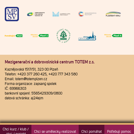
Mezigenerační a dobrovolnické centrum TOTEM z.s.
Kaznějovská 1517/51, 323 00 Plzeň
Telefon: +420 377 260 425, +420 777 343 580
Email: totem@totemplzen.cz
Forma organizace: zapsaný spolek
IČ: 69966303
bankovní spojení: 5565429309/0800
datová schránka: aj24ejm
Chci kurz / klub /
Chci se umělecky realizovat
Chci pomáhat
Potřebuji pomoc