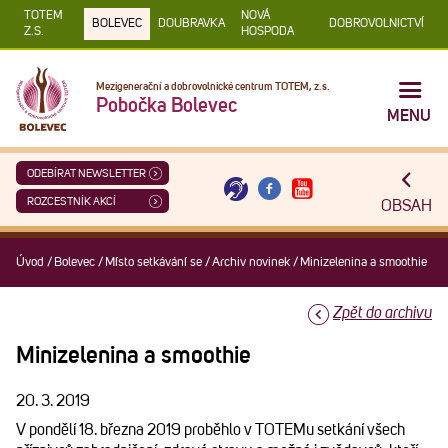
TOTEM
NOVÁ
BOLEVEC
DOUBRAVKA
DOBROVOLNICTVÍ
Z.S.
HOSPODA
Mezigenerační a dobrovolnické centrum TOTEM, z.s.
Pobočka Bolevec
MENU
ODEBÍRAT NEWSLETTER
ROZCESTNÍK AKCÍ
OBSAH
Úvod
/
Bolevec
/
Místo setkávání se
/
Archiv novinek
/
Minizelenina a smoothie
Zpět do archivu
Minizelenina a smoothie
20. 3. 2019
V pondělí 18. března 2019 proběhlo v TOTEMu setkání všech