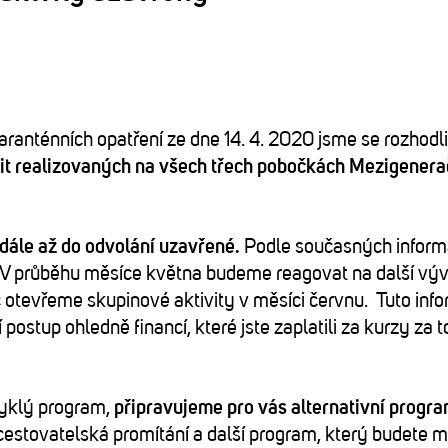
nténních opatření ze dne 14. 4. 2020 jsme se rozhodli
vit realizovaných na všech třech pobočkách Mezigenera
adále až do odvolání uzavřené.
Podle současných inform
V průběhu měsíce května budeme reagovat na další výv
 otevřeme skupinové aktivity v měsíci červnu. Tuto info
postup ohledně financí, které jste zaplatili za kurzy za t
yklý program,
připravujeme pro vás alternativní progr
 cestovatelská promítání a další program, který budete m