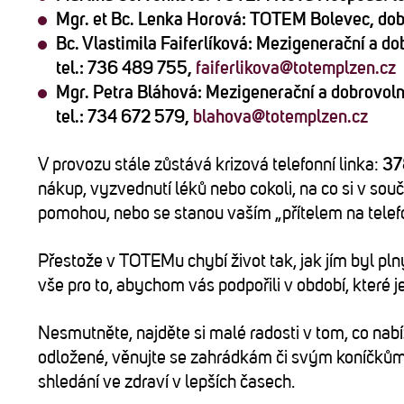
Mgr. et Bc. Lenka Horová:
TOTEM Bolevec, dobr
Bc. Vlastimila Faiferlíková:
Mezigenerační a dob
tel.: 736 489 755,
faiferlikova@totemplzen.cz
Mgr. Petra Bláhová
: Mezigenerační a dobrovol
tel.: 734 672 579,
blahova@totemplzen.cz
V provozu stále zůstává krizová telefonní linka:
37
nákup, vyzvednutí léků nebo cokoli, na co si v sou
pomohou, nebo se stanou vaším „přítelem na telef
Přestože v TOTEMu chybí život tak, jak jím byl plný
vše pro to, abychom vás podpořili v období, které 
Nesmutněte, najděte si malé radosti v tom, co nabí
odložené, věnujte se zahrádkám či svým koníčků
shledání ve zdraví v lepších časech.