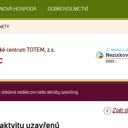
NOVÁ HOSPODA
DOBROVOLNICTVÍ
AKTY
cké centrum TOTEM, z.s.
c
ůstává nadále pro naše aktvity uzavřený
Zpět d
aktvity uzavřený