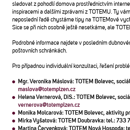
sledovat z pohodlí domova prostřednictvím intern
inspiracemi a dalšími zprávami z TOTEMU. Ty vám d
neposlední řadě chystáme tipy na TOTEMové vyc
Sice se při nich osobně ještě nesetkáme, ale TOT
Podrobné informace najdete v posledním dubnové
poštovních schránkách.
Pro případnou individuální konzultaci, řešení prob
Mgr. Veronika Máslová
: TOTEM Bolevec, sociál
maslova@totemplzen.cz
Helena Vernerová, DiS.
: TOTEM Bolevec, sociál
vernerova@totemplzen.cz
Monika Molcarová
: TOTEM Bolevec, aktivity pr
Mirka Vyšatová
: TOTEM Doubravka: tel.: 733
Martina Červenková
: TOTEM Nová Hospoda: te