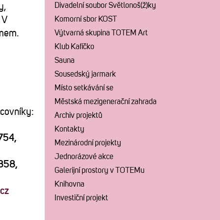
Divadelní soubor Světlonoš(ž)ky
y,
 V
Komorní sbor KOST
amem.
Výtvarná skupina TOTEM Art
Klub Kafíčko
Sauna
Sousedský jarmark
Místo setkávání se
Městská mezigenerační zahrada
acovníky:
Archiv projektů
Kontakty
 754,
Mezinárodní projekty
Jednorázové akce
 858,
Galerijní prostory v TOTEMu
Knihovna
cz
Investiční projekt