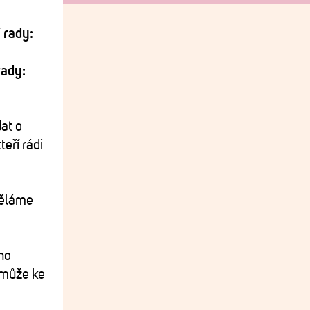
 rady:
rady:
at o
eří rádi
 děláme
vno
omůže ke