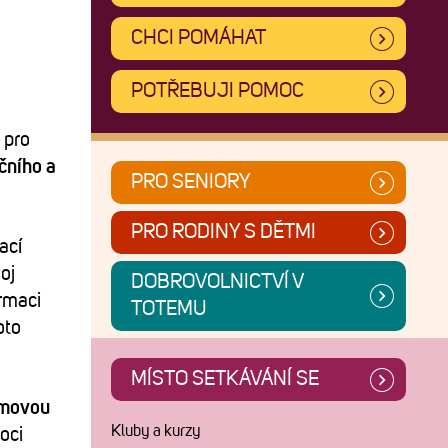
CHCI POMÁHAT
POTŘEBUJI POMOC
 pro
čního a
PRO SENIORY
PRO RODINY S DĚTMI
ací
oj
DOBROVOLNICTVÍ V
rmaci
TOTEMU
oto
MÍSTO SETKÁVÁNÍ SE
amovou
Kluby a kurzy
oci