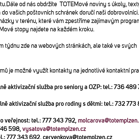
etu.Dále od nás obdržíte TOTEMové noviny s úkoly, text
o vašich poštovních schránek doručí naši dobrovolníci.
házky v terénu, které vám zpestříme zajímavým progr
EMové stopy najdete na každém kroku.
m týdnu zde na webových stránkách, ale také ve svých
lémů je možné využít kontakty na jednotlivé kontaktní pr
ně aktivizační služba pro seniory a OZP: tel.: 736 489
ně aktivizační služba pro rodiny s dětmi: tel.: 732 773
o veřejnost: tel.: 777 343 792,
molcarova@totemplzen.
 746 598,
vysatova@totemplzen.cz
l.: 777 343 692, cervenkova@totemplzen.cz