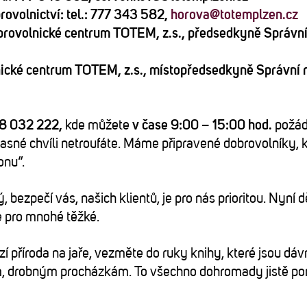
ovolnictví: tel.: 777 343 582,
horova@totemplzen.cz
rovolnické centrum TOTEM, z.s., předsedkyně Správní
nické centrum TOTEM, z.s., místopředsedkyně Správní 
8 032 222,
kde můžete
v čase 9:00 – 15:00 hod.
požád
časné chvíli netroufáte. Máme připravené dobrovolníky, kt
onu“.
, bezpečí vás, našich klientů, je pro nás prioritou. Nyní
je pro mnohé těžké.
zí příroda na jaře, vezměte do ruky knihy, které jsou dá
m, drobným procházkám. To všechno dohromady jistě p