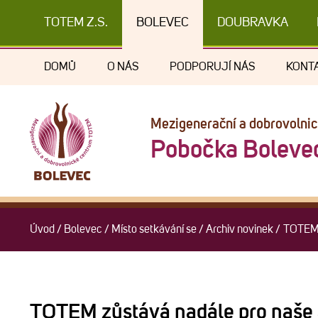
TOTEM Z.S.
BOLEVEC
DOUBRAVKA
DOMŮ
O NÁS
PODPORUJÍ NÁS
KONT
Mezigenerační a dobrovolni
Pobočka Boleve
Úvod
/
Bolevec
/
Místo setkávání se
/
Archiv novinek
/
TOTEM z
TOTEM zůstává nadále pro naše 