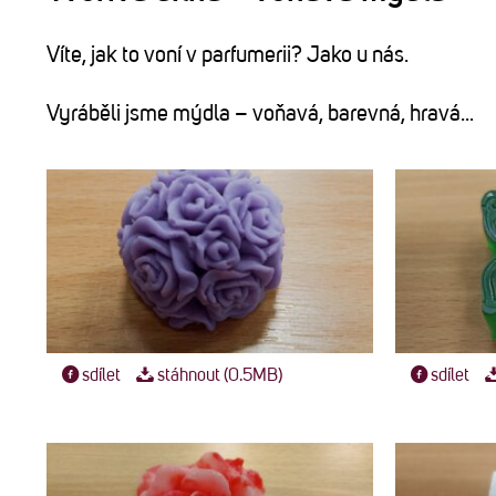
Víte, jak to voní v parfumerii? Jako u nás.
Vyráběli jsme mýdla – voňavá, barevná, hravá…
sdílet
stáhnout (0.5MB)
sdílet