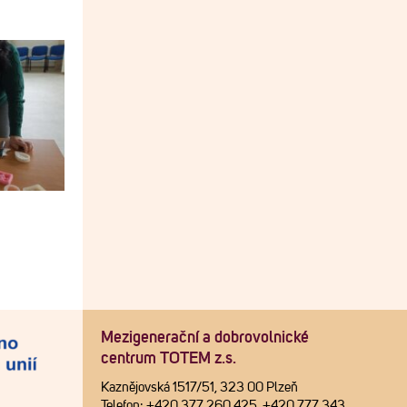
Mezigenerační a dobrovolnické
centrum TOTEM z.s.
Kaznějovská 1517/51, 323 00 Plzeň
Telefon: +420 377 260 425, +420 777 343