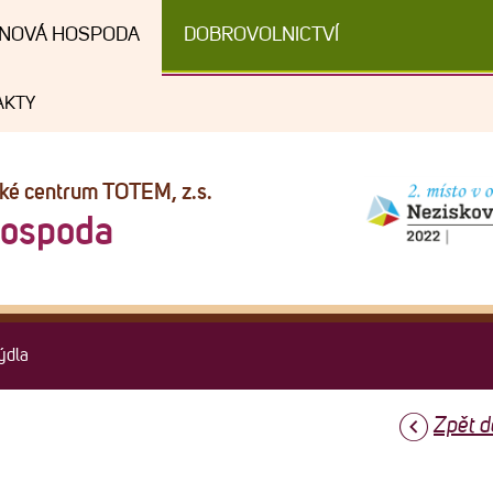
NOVÁ HOSPODA
DOBROVOLNICTVÍ
AKTY
cké centrum TOTEM, z.s.
Hospoda
ýdla
Zpět d