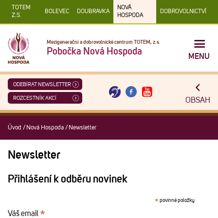
TOTEM
NOVÁ
BOLEVEC
DOUBRAVKA
DOBROVOLNICTVÍ
Z.S.
HOSPODA
Mezigenerační a dobrovolnické centrum TOTEM, z.s.
Pobočka Nová Hospoda
MENU
ODEBÍRAT NEWSLETTER
ROZCESTNÍK AKCÍ
OBSAH
Úvod
/
Nová Hospoda
/
Newsletter
Newsletter
Přihlášení k odběru novinek
povinné položky
*
*
Váš email