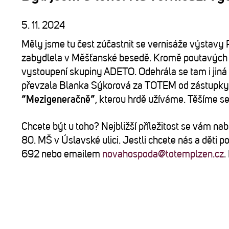
5. 11. 2024
Měly jsme tu čest zúčastnit se vernisáže výstavy P
zabydlela v Měšťanské besedě. Kromě poutavých pří
vystoupení skupiny ADETO. Odehrála se tam i ji
převzala Blanka Sýkorová za TOTEM od zástupky
“Mezigeneračně”
, kterou hrdě užíváme. Těšíme s
Chcete být u toho? Nejbližší příležitost se vám nab
80. MŠ v Úslavské ulici. Jestli chcete nás a děti p
692 nebo emailem
novahospoda@totemplzen.cz
.