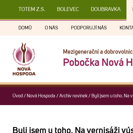
TOTEM Z.S.
BOLEVEC
DOUBRAVKA
DOMŮ
O NÁS
PODPORUJÍ NÁS
KONT
Mezigenerační a dobrovolni
Pobočka Nová 
Úvod
/
Nová Hospoda
/
Archiv novinek
/
Byli jsem u toho. Na v
Byli jsem u toho. Na vernisáži v