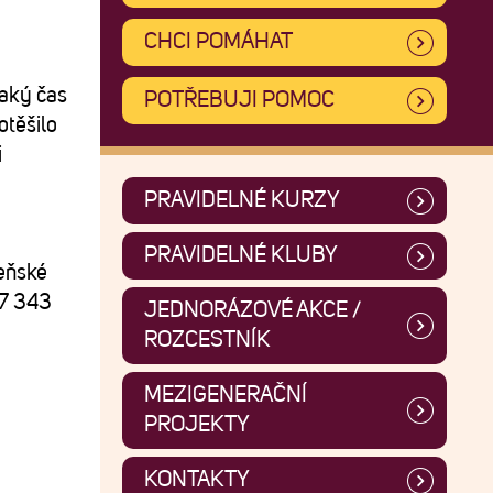
CHCI POMÁHAT
jaký čas
POTŘEBUJI POMOC
otěšilo
i
PRAVIDELNÉ KURZY
PRAVIDELNÉ KLUBY
zeňské
77 343
JEDNORÁZOVÉ AKCE /
ROZCESTNÍK
MEZIGENERAČNÍ
PROJEKTY
KONTAKTY