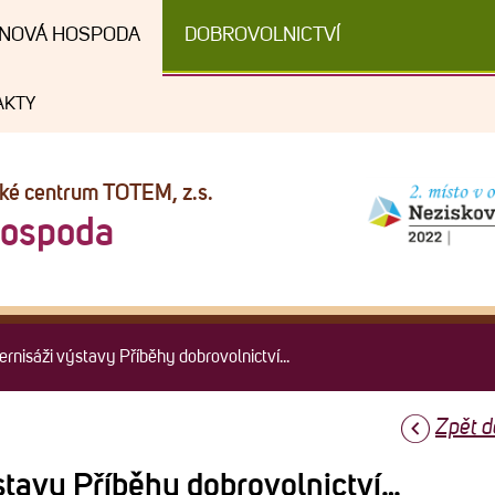
NOVÁ HOSPODA
DOBROVOLNICTVÍ
AKTY
cké centrum TOTEM, z.s.
Hospoda
ernisáži výstavy Příběhy dobrovolnictví...
Zpět d
ýstavy Příběhy dobrovolnictví…