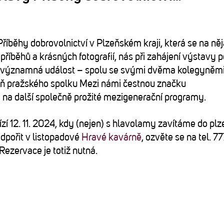
říběhy dobrovolnictví v Plzeňském kraji, která se na ně
běhů a krásných fotografií, nás při zahájení výstavy p
ná významná událost – spolu se svými dvěma kolegyněm
ň pražského spolku Mezi námi čestnou značku
e na další společně prožité mezigenerační programy.
ízí 12. 11. 2024, kdy (nejen) s hlavolamy zavítáme do pl
odpořit v listopadové
Hravé kavárně
, ozvěte se na tel. 7
 Rezervace je totiž nutná.