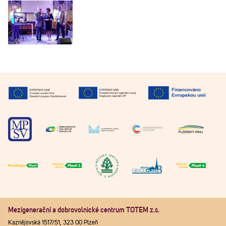
Mezigenerační a dobrovolnické centrum TOTEM z.s.
Kaznějovská 1517/51, 323 00 Plzeň