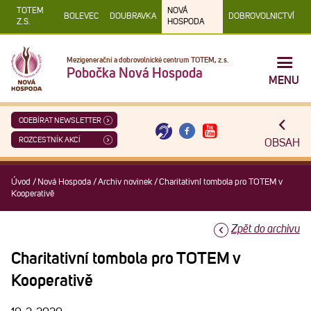
TOTEM
NOVÁ
BOLEVEC
DOUBRAVKA
DOBROVOLNICTVÍ
Z.S.
HOSPODA
Mezigenerační a dobrovolnické centrum TOTEM, z.s.
Pobočka Nová Hospoda
MENU
ODEBÍRAT NEWSLETTER
ROZCESTNÍK AKCÍ
OBSAH
Úvod
/
Nová Hospoda
/
Archiv novinek
/
Charitativní tombola pro TOTEM v
Kooperativě
Zpět do archivu
Charitativní tombola pro TOTEM v
Kooperativě