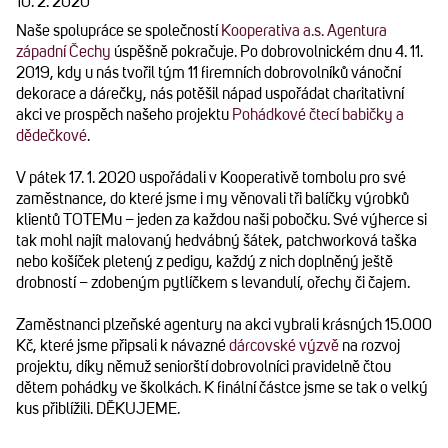
10. 2. 2020
Naše spolupráce se společností
Kooperativa a.s. Agentura
západní Čechy
úspěšně pokračuje. Po dobrovolnickém dnu 4. 11.
2019, kdy u nás tvořil tým 11 firemních dobrovolníků vánoční
dekorace a dárečky, nás potěšil nápad uspořádat charitativní
akci ve prospěch našeho projektu
Pohádkové čtecí babičky a
dědečkové
.
V pátek 17. 1. 2020 uspořádali v Kooperativě tombolu pro své
zaměstnance, do které jsme i my věnovali tři balíčky výrobků
klientů TOTEMu – jeden za každou naši pobočku. Své výherce si
tak mohl najít malovaný hedvábný šátek, patchworková taška
nebo košíček pletený z pedigu, každý z nich doplněný ještě
drobností – zdobeným pytlíčkem s levandulí, ořechy či čajem.
Zaměstnanci plzeňské agentury na akci vybrali krásných 15.000
Kč, které jsme připsali k návazné
dárcovské výzvě
na rozvoj
projektu, díky němuž seniorští dobrovolníci pravidelně čtou
dětem pohádky ve školkách. K finální částce jsme se tak o velký
kus přiblížili. DĚKUJEME.