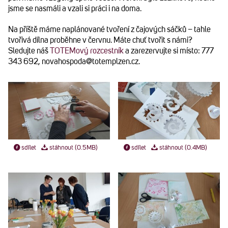
jsme se nasmáli a vzali si práci i na doma.
Na příště máme naplánované tvoření z čajových sáčků – tahle
tvořivá dílna proběhne v červnu. Máte chuť tvořit s námi?
Sledujte náš
TOTEMový rozcestník
a zarezervujte si místo: 777
343 692, novahospoda@totemplzen.cz.
sdílet
stáhnout (0.5MB)
sdílet
stáhnout (0.4MB)