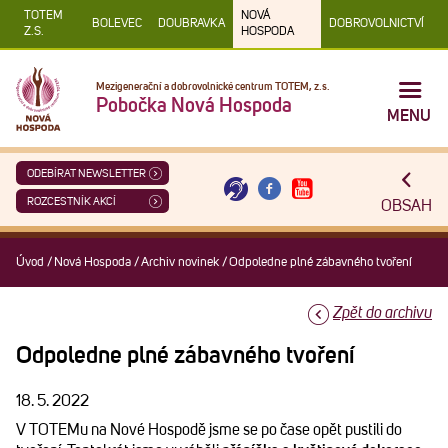
TOTEM
NOVÁ
BOLEVEC
DOUBRAVKA
DOBROVOLNICTVÍ
Z.S.
HOSPODA
Mezigenerační a dobrovolnické centrum TOTEM, z.s.
Pobočka Nová Hospoda
MENU
ODEBÍRAT NEWSLETTER
ROZCESTNÍK AKCÍ
OBSAH
Úvod
/
Nová Hospoda
/
Archiv novinek
/
Odpoledne plné zábavného tvoření
Zpět do archivu
Odpoledne plné zábavného tvoření
18. 5. 2022
V TOTEMu na Nové Hospodě jsme se po čase opět pustili do