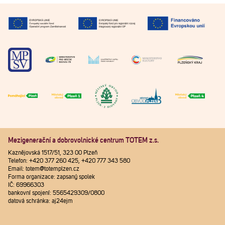
Mezigenerační a dobrovolnické centrum TOTEM z.s.
Kaznějovská 1517/51, 323 00 Plzeň
Telefon: +420 377 260 425, +420 777 343 580
Email: totem@totemplzen.cz
Forma organizace: zapsaný spolek
IČ: 69966303
bankovní spojení: 5565429309/0800
datová schránka: aj24ejm