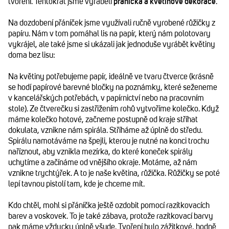
tvoření. Tentokrát jsme vyráběli
přáníčka a květinové dekorace
.
Na dozdobení přáníček jsme využívali ručně vyrobené růžičky z
papíru. Nám v tom pomáhal lis na papír, který nám polotovary
vykrájel, ale také jsme si ukázali jak jednoduše vyrábět květiny
doma bez lisu:
Na květiny potřebujeme papír, ideálně ve tvaru čtverce (krásně
se hodí papírové barevné bločky na poznámky, které seženeme
v kancelářských potřebách, v papírnictví nebo na pracovním
stole). Ze čtverečku si zastřižením rohů vytvoříme kolečko. Když
máme kolečko hotové, začneme postupně od kraje stříhat
dokulata, vznikne nám spirála. Stříháme až úplně do středu.
Spirálu namotáváme na špejli, kterou je nutné na konci trochu
naříznout, aby vznikla mezírka, do které koneček spirály
uchytíme a začínáme od vnějšího okraje. Motáme, až nám
vznikne trychtýřek. A to je naše květina, růžička. Růžičky se poté
lepí tavnou pistolí tam, kde je chceme mít.
Kdo chtěl, mohl si přáníčka ještě ozdobit pomocí razítkovacích
barev a voskovek. To je také zábava, protože razítkovací barvy
pak máme vždycky úplně všude. Tvoření bylo zážitkové, hodně