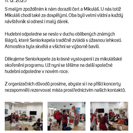
11. 12. 2025
S malým zpožděním k nám dorazili čert a Mikuláš. U nás totiž
Mikuláš chodí také za dospělými. Oba byli velmi vlídní a každý
návštěvník si odnesl i malý dárek.
Hudební odpoledne se neslo v duchu oblíbených známých
šlágrů, které Seniorkapela tradičně zvládá s úžasnou lehkostí.
Atmosféra byla skvělá a všichni se výborně bavili.
Děkujeme Seniorkapele za krásné vystoupení i za mikulášské
okořenění programu. Už nyní se těšíme na další společné
hudební odpoledne v novém roce.
Z organizačních důvodů prosíme, abyste si i na příští koncerty
nezapomněli rezervovat místa prostřednictvím našich kontaktů.