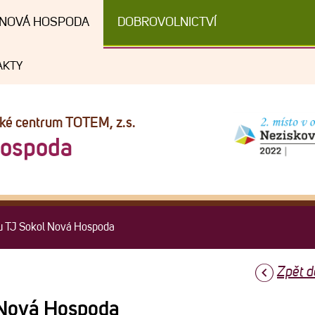
NOVÁ HOSPODA
DOBROVOLNICTVÍ
AKTY
cké centrum TOTEM, z.s.
Hospoda
álu TJ Sokol Nová Hospoda
Zpět d
l Nová Hospoda