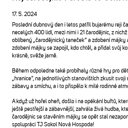
17. 5. 2024
Poslední dubnový den i letos patřil bujarému reji 
necelých 400 lidí, mezi nimi i 21 čarodějnic, z ni
oblíbený „čarodějnický taneček“ a zdobení májky 
zdobení májky se zapojil, kdo chtěl, a přidal svůj
krásně, svěže jarně.
Během odpoledne také probíhaly různé hry pro děti
„hranice“, na jednotlivých stanovištích zkusit svoj
zábavy a smíchu, a i to přispělo k milé rodinné at
A když už hořel oheň, došlo i na opékání buřtů, kt
ještě pestřejší a zábavnější, zahrála živá hudba, k
čarodějnic se stavěním májky se opět stal nezapom
spolupráci TJ Sokol Nová Hospoda!