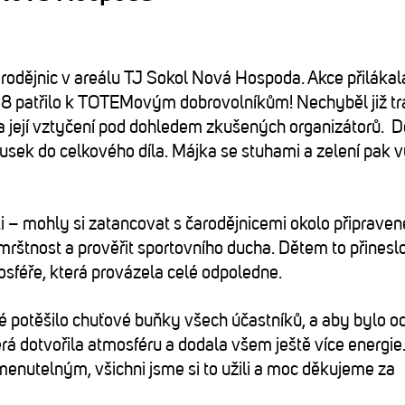
čarodějnic v areálu TJ Sokol Nová Hospoda. Akce přilákal
chž 8 patřilo k TOTEMovým dobrovolníkům! Nechyběl již tr
a její vztyčení pod dohledem zkušených organizátorů. D
 kousek do celkového díla. Májka se stuhami a zelení pak 
 – mohly si zatancovat s čarodějnicemi okolo připraven
i mrštnost a prověřit sportovního ducha. Dětem to přinesl
mosféře, která provázela celé odpoledne.
eré potěšilo chuťové buňky všech účastníků, a aby bylo 
terá dotvořila atmosféru a dodala všem ještě více energie.
enutelným, všichni jsme si to užili a moc děkujeme za