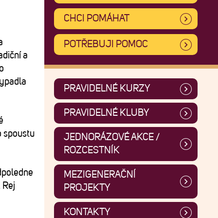
CHCI POMÁHAT
a
POTŘEBUJI POMOC
adiční a
o
vypadla
PRAVIDELNÉ KURZY
PRAVIDELNÉ KLUBY
é
o spoustu
JEDNORÁZOVÉ AKCE /
ROZCESTNÍK
odpoledne
MEZIGENERAČNÍ
 Rej
PROJEKTY
KONTAKTY