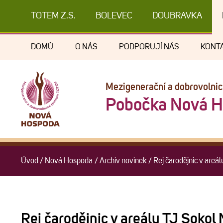
TOTEM Z.S.
BOLEVEC
DOUBRAVKA
DOMŮ
O NÁS
PODPORUJÍ NÁS
KONT
Mezigenerační a dobrovolni
Pobočka Nová 
Úvod
/
Nová Hospoda
/
Archiv novinek
/
Rej čarodějnic v are
Rej čarodějnic v areálu TJ Soko