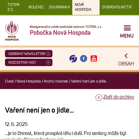
TOTEM
NOVÁ
BOLEVEC
DOUBRAVKA
DOBROVOLNICTVÍ
Z.S.
HOSPODA
Mezigenerační a dobrovolnické centrum TOTEM, z.s.
Pobočka Nová Hospoda
MENU
ODEBÍRAT NEWSLETTER
ROZCESTNÍK AKCÍ
OBSAH
Úvod
/
Nová Hospoda
/
Archiv novinek
/
Vaření není jen o jídle...
Zpět do archivu
Vaření není jen o jídle…
12. 6. 2025
…je to činnost, která prospívá tělu i duši. Pro seniory může být