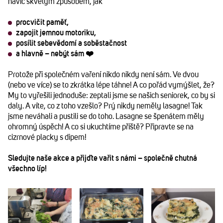
navíc skvělým způsobem, jak
procvičit paměť,
zapojit jemnou motoriku,
posílit sebevědomí a soběstačnost
a hlavně –
nebýt sám
❤️
Protože při společném vaření nikdo nikdy není sám. Ve dvou
(nebo ve více) se to zkrátka lépe táhne! A co pořád vymýšlet, že?
My to vyřešili jednoduše: zeptali jsme se našich seniorek, co by si
daly. A víte, co z toho vzešlo? Prý nikdy neměly lasagne! Tak
jsme neváhali a pustili se do toho. Lasagne se špenátem měly
ohromný úspěch! A co si ukuchtíme příště? Připravte se na
cizrnové placky s dipem!
Sledujte naše akce a přijďte vařit s námi – společně chutná
všechno líp!