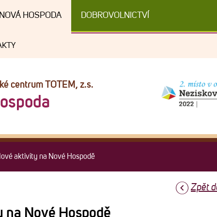
NOVÁ HOSPODA
DOBROVOLNICTVÍ
AKTY
cké centrum TOTEM, z.s.
Hospoda
vé aktivity na Nové Hospodě
Zpět d
y na Nové Hospodě