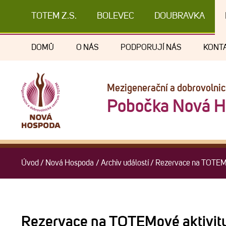
TOTEM Z.S.
BOLEVEC
DOUBRAVKA
DOMŮ
O NÁS
PODPORUJÍ NÁS
KONT
Mezigenerační a dobrovolni
Pobočka Nová 
Úvod
/
Nová Hospoda
/
Archiv událostí
/
Rezervace na TOTEMo
Rezervace na TOTEMové aktivit