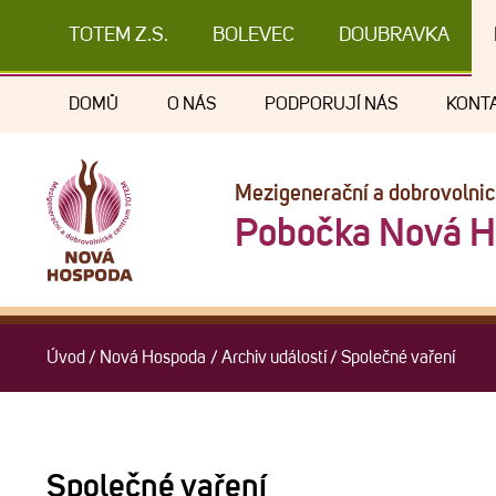
TOTEM Z.S.
BOLEVEC
DOUBRAVKA
DOMŮ
O NÁS
PODPORUJÍ NÁS
KONT
Mezigenerační a dobrovolni
Pobočka Nová 
Úvod
/
Nová Hospoda
/
Archiv událostí
/
Společné vaření
Společné vaření