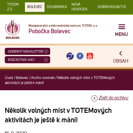
TOTEM
NOVÁ
BOLEVEC
DOUBRAVKA
DOBROVOLNICTVÍ
Z.S.
HOSPODA
Mezigenerační a dobrovolnické centrum TOTEM, z.s.
Pobočka Bolevec
MENU
ODEBÍRAT NEWSLETTER
ROZCESTNÍK AKCÍ
OBSAH
Úvod
/
Bolevec
/
Archiv novinek
/
Několik volných míst v TOTEMových
aktivitách je ještě k mání!
Zpět do archivu
Několik volných míst v TOTEMových
aktivitách je ještě k mání!