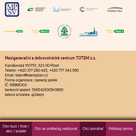
Mezigenerační a dobrovolnické centrum TOTEM z.s.
Kaznějovská 1517/51, 323 00 Plzeň
Telefon: +420 377 260 425, +420 777 343 580
Email: totem@totemplzen.cz
Forma organizace: zapsaný spolek
IČ: 69966303
bankovní spojení: 5565429309/0800
datová schránka: aj24ejm
Chci kurz / klub /
Chci se umělecky realizovat
Chci pomáhat
Potřebuji pomoc
akci / projekt