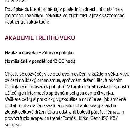
16. 9. 2020
Po zápisech, které proběhly v posledních dnech, přicházíme s
jedinečnou nabídkou několika volných míst v jinak každoročně
naplněných aktivitách:
AKADEMIE TŘETÍHO VĚKU
Nauka o člověku – Zdraví v pohybu
(1x měsíčně v pondělí od 13:00 hod.)
Chcete se dozvědět více o zdravém cvičení v každém věku, vlivu
cvičení na lidský organismus, správném držení těla, funkčním
tréninku a o motivaci k pohybu? V tomto tématu získáte spoustu
užitečných informací o správném pohybu doma či venku.
Veškeré cviky si prakticky vyzkoušíte a naučíte se, jak správně
protáhnout zkrácené svaly a posílit ochablé svaly a jak tím
zlepšit celkové držení těla a odstranit bolesti páteře. Tématem
provází fyzioterapeut a trenér Tomáš Hůrka. Cena 150 Kč /
semestr.