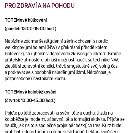
PRO ZDRAVÍ A NA POHODU
TOTEMové hůlkování
(pondělí 13:00-15:00 hod.)
Nabízíme zdarma šestitýdenní trénink chození s nordic
walkingovými holemi (NW) v překrásné přírodě kolem
Boleveckých rybníků v doprovodu zkušených lektorů. Kromě
přátelské atmosféry přináší možnost naučit se techniku NW,
zlepšit si zdravotní kondici, trávit smysluplně svůj volný čas
a potkávat se s podobně naladěnými lidmi. Náročnost je
přizpůsobená účastníkům kurzu.
TOTEMové koloběžkování
(čtvrtek 13:30-15:30 hod.)
Pojďte po létě zapracovat na svém těle a duchu. Jízda na
koloběžce je moderní, zábavná, těla formující aktivita. Přijďte se
naučit, jak na to a společně projet pár hezkých tras. Kurz bude
probíhat jednou týdně po dobu šesti týdnů. Lektor, zapůjčení