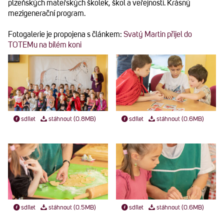
plzeňských mateřských školek, škol a veřejnosti. Krásný
mezigenerační program.
Fotogalerie je propojena s článkem:
Svatý Martin přijel do
TOTEMu na bílém koni
sdílet
stáhnout (0.8MB)
sdílet
stáhnout (0.6MB)
sdílet
stáhnout (0.5MB)
sdílet
stáhnout (0.6MB)