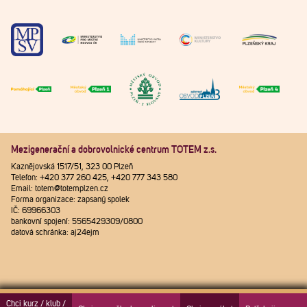
Mezigenerační a dobrovolnické centrum TOTEM z.s.
Kaznějovská 1517/51, 323 00 Plzeň
Telefon: +420 377 260 425, +420 777 343 580
Email: totem@totemplzen.cz
Forma organizace: zapsaný spolek
IČ: 69966303
bankovní spojení: 5565429309/0800
datová schránka: aj24ejm
Chci kurz / klub /