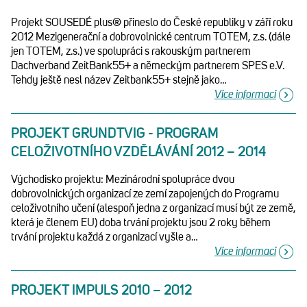
Projekt SOUSEDÉ plus® přineslo do České republiky v září roku
2012 Mezigenerační a dobrovolnické centrum TOTEM, z.s. (dále
jen TOTEM, z.s.) ve spolupráci s rakouským partnerem
Dachverband ZeitBank55+ a německým partnerem SPES e.V.
Tehdy ještě nesl název Zeitbank55+ stejně jako…
Více informací
PROJEKT GRUNDTVIG - PROGRAM
CELOŽIVOTNÍHO VZDĚLÁVÁNÍ 2012 – 2014
Východisko projektu: Mezinárodní spolupráce dvou
dobrovolnických organizací ze zemí zapojených do Programu
celoživotního učení (alespoň jedna z organizací musí být ze země,
která je členem EU) doba trvání projektu jsou 2 roky během
trvání projektu každá z organizací vyšle a…
Více informací
PROJEKT IMPULS 2010 – 2012