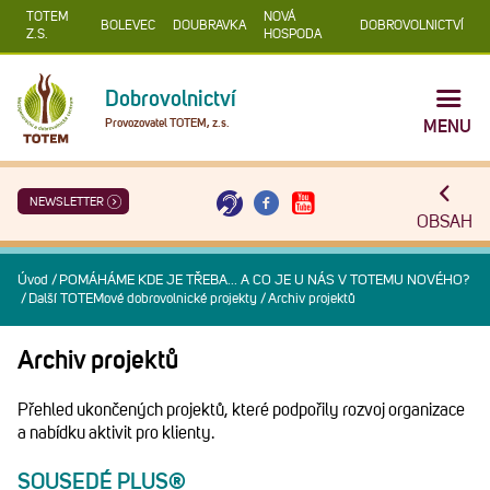
TOTEM
NOVÁ
BOLEVEC
DOUBRAVKA
DOBROVOLNICTVÍ
Z.S.
HOSPODA
Dobrovolnictví
Provozovatel TOTEM, z.s.
MENU
NEWSLETTER
OBSAH
Úvod
/
POMÁHÁME KDE JE TŘEBA... A CO JE U NÁS V TOTEMU NOVÉHO?
/
Další TOTEMové dobrovolnické projekty
/
Archiv projektů
Archiv projektů
Přehled ukončených projektů, které podpořily rozvoj organizace
a nabídku aktivit pro klienty.
SOUSEDÉ PLUS®