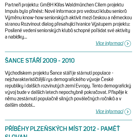
Partneři projektu: GmBH Kifas Waldmünchen Cílem projektu
Impuls bylo přinést: Nové informace pro vedoucí klubu seniorů
Výměnu know-how seniorských aktivit mezi českou a německou
stranou Rozvinout dialog přesahující hranice Výstupem projektu:
Posílené vedení seniorských klubů schopné pořádat své aktivity
a nabídky…
Více informací
ŠANCE STÁŘÍ 2009 - 2010
Východiskem projektu Šance stáří je stárnutí populace -
nejcharakterističtější rys demografického vývoje České
republiky i dalších rozvinutých zemí Evropy. Tento demografický
vývoj bude v dalších letech nepochybně pokračovat. Přispěje k
němu zestárnutí populačně silných poválečných ročníků a v
dalším období…
Více informací
PŘÍBĚHY PLZEŇSKÝCH MÍST 2012 - PAMĚŤ