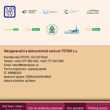
Mezigenerační a dobrovolnické centrum TOTEM z.s.
Kaznějovská 1517/51, 323 00 Plzeň
Telefon: +420 377 260 425, +420 777 343 580
Email: totem@totemplzen.cz
Forma organizace: zapsaný spolek
IČ: 69966303
bankovní spojení: 5565429309/0800
datová schránka: aj24ejm
Chci kurz / klub /
Chci se umělecky realizovat
Chci pomáhat
Potřebuji pomoc