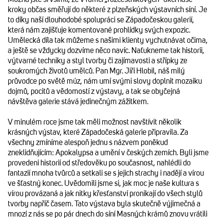
kroky občas směřují do některé z plzeňských výstavních síní. Je
to díky naší dlouhodobé spolupráci se Západočeskou galerií,
která nám zajišťuje komentované prohlídky svých expozic.
Umělecká díla tak můžeme s našimi klienty vychutnávat očima,
a ještě se vždycky dozvíme něco navíc. Naťukneme tak historii,
výtvarné techniky a styl tvorby či zajímavosti a střípky ze
soukromých životů umělců. Pan Mgr. Jiří Hlobil, náš milý
průvodce po světě múz, nám umí svými slovy doplnit mozaiku
dojmů, pocitů a vědomostí z výstavy, a tak se obyčejná
návštěva galerie stává jedinečným zážitkem.
V minulém roce jsme tak měli možnost navštívit několik
krásných výstav, které Západočeská galerie připravila. Za
všechny zmíníme alespoň jednu s názvem poněkud
zneklidňujícím: Apokalypsa a umění v českých zemích. Byli jsme
provedeni historií od středověku po současnost, nahlédli do
fantazií mnoha tvůrců a setkali se s jejich strachy i nadějí a vírou
ve šťastný konec. Uvědomili jsme si, jak moc je naše kultura s
vírou provázaná a jak nitky křesťanství pronikají do všech stylů
tvorby napříč časem. Tato výstava byla skutečně výjimečná a
mnozí z nás se po pár dnech do síní Masných krámů znovu vrátili