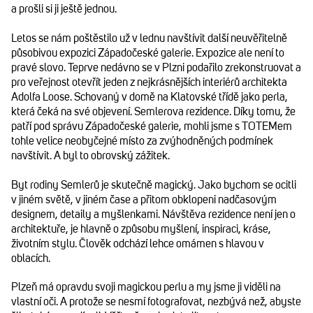
a prošli si ji ještě jednou.
Letos se nám poštěstilo už v lednu navštívit další neuvěřitelně
působivou expozici Západočeské galerie. Expozice ale není to
pravé slovo. Teprve nedávno se v Plzni podařilo zrekonstruovat a
pro veřejnost otevřít jeden z nejkrásnějších interiérů architekta
Adolfa Loose. Schovaný v domě na Klatovské třídě jako perla,
která čeká na své objevení. Semlerova rezidence. Díky tomu, že
patří pod správu Západočeské galerie, mohli jsme s TOTEMem
tohle velice neobyčejné místo za zvýhodněných podmínek
navštívit. A byl to obrovský zážitek.
Byt rodiny Semlerů je skutečně magický. Jako bychom se ocitli
v jiném světě, v jiném čase a přitom obklopeni nadčasovým
designem, detaily a myšlenkami. Návštěva rezidence není jen o
architektuře, je hlavně o způsobu myšlení, inspiraci, kráse,
životním stylu. Člověk odchází lehce omámen s hlavou v
oblacích.
Plzeň má opravdu svoji magickou perlu a my jsme ji viděli na
vlastní oči. A protože se nesmí fotografovat, nezbývá než, abyste