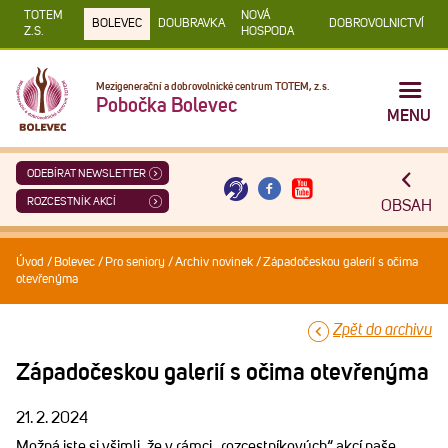
TOTEM
NOVÁ
BOLEVEC
DOUBRAVKA
DOBROVOLNICTVÍ
Z.S.
HOSPODA
Mezigenerační a dobrovolnické centrum TOTEM, z.s.
Pobočka Bolevec
MENU
ODEBÍRAT NEWSLETTER
ROZCESTNÍK AKCÍ
OBSAH
Úvod
/
Bolevec
/
Pro seniory
/
Archiv novinek
/
Západočeskou galerií s očima
otevřenýma
Zpět do archivu
Západočeskou galerií s očima otevřenýma
21. 2. 2024
Možná jste si všimli, že v rámci „rozcestníkových“ akcí naše