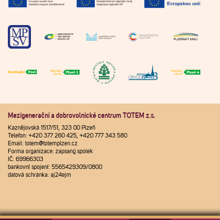
Mezigenerační a dobrovolnické centrum TOTEM z.s.
Kaznějovská 1517/51, 323 00 Plzeň
Telefon: +420 377 260 425, +420 777 343 580
Email: totem@totemplzen.cz
Forma organizace: zapsaný spolek
IČ: 69966303
bankovní spojení: 5565429309/0800
datová schránka: aj24ejm