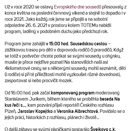
Už v roce 2020 se oslavy
Evropského dne sousedů
přesouvaly z
konce května na poslední červnový víkend a stejně to dopadlo i v
roce 2021. Jako každý rok jsme se připojili a na sobotní
odpoledne 26. 6. 2021 v prostoru kolem TOTEMu nabídli
program, laděný v podobném duchu jako předchozí rok.
Program jsme zahájili
v 15:00 hod. Sousedskou cestou
–
zážitkovou trasou pro děti v doprovodu rodičů či prarodičů. Když
se totiž v podvečer chcete potkat se svými sousedy u ohýnku,
musíte je přece nejdříve poznat! Na stanovištích naší asi
4kilometrové cesty se s některými sousedy mohli seznámit, děti
(i rodiče) si při té příležitosti mohli vyzkoušet různé dovednosti,
zasportovat si nebo procvičit mozek.
Od 16:00 hod. pak začal
komponovaný program
moderovaný
Stanislavem Juríkem, během kterého se proběhla
beseda Na
kus řeči s…
, kam pozvání přijali reportéři Českého rozhlasu
Plzeň,
Jaroslav Kopejtko
a
Veronika Albrechtová
. Povídalo se o
jejich práci, historkách z rozhlasu, plánech i životě…
O další zábavu se svými písničkami postarálo
Švejkovo c.k.