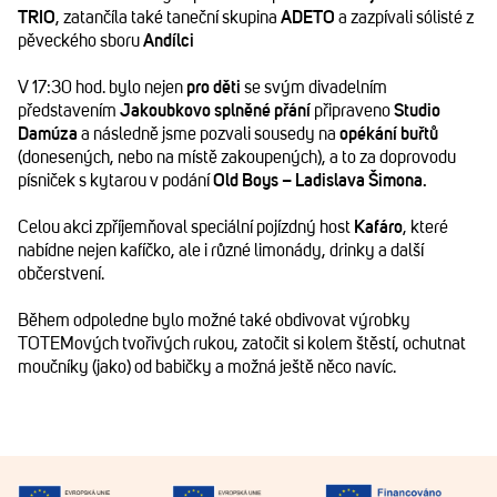
TRIO
, zatančíla také taneční skupina
ADETO
a zazpívali sólisté z
pěveckého sboru
Andílci
V 17:30 hod. bylo nejen
pro děti
se svým divadelním
představením
Jakoubkovo splněné přání
připraveno
Studio
Damúza
a následně jsme pozvali sousedy na
opékání buřtů
(donesených, nebo na místě zakoupených), a to za doprovodu
písniček s kytarou v podání
Old Boys – Ladislava Šimona.
Celou akci zpříjemňoval speciální pojízdný host
Kafáro
, které
nabídne nejen kafíčko, ale i různé limonády, drinky a další
občerstvení.
Během odpoledne bylo možné také obdivovat výrobky
TOTEMových tvořivých rukou, zatočit si kolem štěstí, ochutnat
moučníky (jako) od babičky a možná ještě něco navíc.