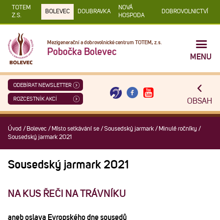
TOTEM
NOVÁ
BOLEVEC
DOUBRAVKA
DOBROVOLNICTVÍ
Z.S.
HOSPODA
Mezigenerační a dobrovolnické centrum TOTEM, z.s.
Pobočka Bolevec
MENU
ODEBÍRAT NEWSLETTER
ROZCESTNÍK AKCÍ
OBSAH
Úvod
/
Bolevec
/
Místo setkávání se
/
Sousedský jarmark
/
Minulé ročníky
/
Sousedský jarmark 2021
Sousedský jarmark 2021
NA KUS ŘEČI NA TRÁVNÍKU
aneb oslava Evropského dne sousedů